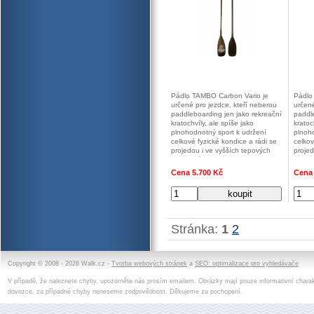
Pádlo TAMBO Carbon Vario je
Pádlo
určené pro jezdce, kteří neberou
určené
paddleboarding jen jako rekreační
paddle
kratochvíly, ale spíše jako
kratoc
plnohodnotný sport k udržení
plnoh
celkové fyzické kondice a rádi se
celkov
projedou i ve vyšších tepových
projed
frekvencích.
frekve
Cena 5.700 Kč
Cena 
Stránka:
1
2
Copyright © 2008 - 2026 Walk.cz -
Tvorba webových stránek
a
SEO: optimalizace pro vyhledávače
V případě, že naleznete chyby, upozorněte nás prosím emailem. Obrázky mají pouze informativní charak
dovozce, za případné chyby neneseme zodpovědnost. Děkujeme za pochopení.