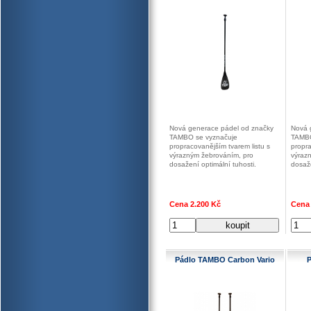
Nová generace pádel od značky
Nová 
TAMBO se vyznačuje
TAMBO
propracovanějším tvarem listu s
propra
výrazným žebrováním, pro
výraz
dosažení optimální tuhosti.
dosaže
Cena 2.200 Kč
Cena 
Pádlo TAMBO Carbon Vario
P