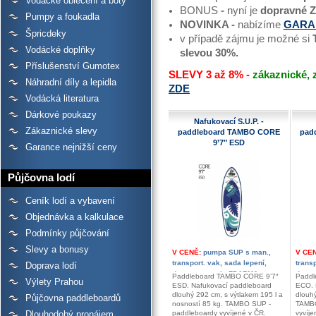
Vodácké oblečení a boty
BONUS
-
nyní je
dopravné
Pumpy a foukadla
NOVINKA -
nabízíme
GARA
Špricdeky
v případě zájmu je možné si
Vodácké doplňky
slevou 30%.
Příslušenství Gumotex
SLEVY 3 až 8% -
zákaznické, 
Náhradní díly a lepidla
ZDE
Vodácká literatura
Dárkové poukazy
Nafukovací S.U.P. -
Zákaznické slevy
paddleboard TAMBO CORE
pad
9’7″ ESD
Garance nejnižší ceny
Půjčovna lodí
Ceník lodí a vybavení
Objednávka a kalkulace
Podmínky půjčování
Slevy a bonusy
V CENĚ:
pumpa SUP s man.,
V CE
transport. vak, sada lepení,
transp
Doprava lodí
doprava, servis ZDARMA
dopra
Paddleboard TAMBO CORE 9’7″
Paddl
Výlety Prahou
ESD. Nafukovací paddleboard
ECO. 
dlouhý 292 cm, s výtlakem 195 l a
dlouh
Půjčovna paddleboardů
nosností 85 kg. TAMBO SUP -
TAMBO
Dlouhodobý pronájem
paddleboardy vyvíjené v ČR.
vyvíje