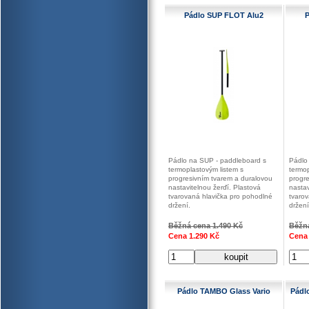
Pádlo SUP FLOT Alu2
P
Pádlo na SUP - paddleboard s
Pádlo
termoplastovým listem s
termop
progresivním tvarem a duralovou
progr
nastavitelnou žerďí. Plastová
nastav
tvarovaná hlavička pro pohodlné
tvaro
držení.
držení
Běžná cena 1.490 Kč
Běžná
Cena 1.290 Kč
Cena 
Pádlo TAMBO Glass Vario
Pádl