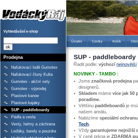
SUP - paddleboardy -
Prodejna lodí a raftů
Gumotex, kanoí a kajaků -
Vodácký Ráj
Vyhledávání e-shop
Úvodní
Ceníky
Košík
Obc
SUP - paddleboardy
Prodejna
Řadit podle:
výchozí
nejnovější
Nafukovací lodě Gumotex
NOVINKY - TAMBO :
Nafukovací čluny Kulta
Jsme
značková prodejna
pa
Gumotex - akční sety
designerů.
Gumotex - výprodej
Skladem
máme
více jak 50
Plastové kanoe
poradíme.
Plastové kajaky
Většinu
paddleboardů
je mo
SUP - paddleboardy
našem areálu.
Pádla a vesla
Nabízíme
speciální ochranu
Tech
.
Vesty, helmy a záchrana
Vždy
garantujeme nejnižší 
Loďáky, barely a pouzdra
V ceně prkna je
ZDARMA
pu