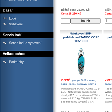
Bazar
Běžná cena 21.500 Kč
Běžná
Cena 18.250 Kč
Cena 
Lodě
Vybavení
Nafukovací SUP -
Servis lodí
paddleboard TAMBO CORE
pad
10’5″ ECO
Servis lodí a vybavení
Velkoobchod
Podmínky
V CENĚ:
pumpa SUP s man.,
V CE
sada lepení, doprava, servis
sada 
ZDARMA
ZDAR
Paddleboard TAMBO CORE 10’5″
Paddl
ECO. Nafukovací paddleboard
WOW. 
dlouhý 317 cm, s výtlakem 285 l a
dlouhý
nosností 125 kg. TAMBO SUP -
nosno
paddleboardy vyvíjené v ČR.
paddl