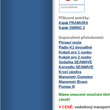
červená/šedá
Příbuzné položky:
Kajak FRAMURA
Kajak SWING 2
Doporučené příslušenství:
Plovací vesta
Pádlo K1 dvoudílné
Kokpit pro 1 osobu
Kokpit pro 2 osoby
Sedačka SEAWAVE
Kormidlo SEAWAVE
Krycí zástěra
Manometr Gumotex
Manometr Bravo
Pumpa 4l
Máme omezené množství těcht
zásob!
V CENĚ:
vodotěsný transportn