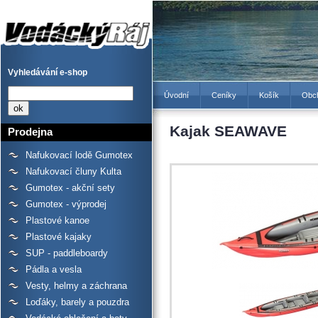
Kajak SEAWAVE -
Prodejna lodí a raftů
Gumotex, kanoí a kajaků -
Vodácký Ráj
Vyhledávání e-shop
Úvodní
Ceníky
Košík
Obc
Kajak SEAWAVE
Prodejna
Nafukovací lodě Gumotex
Nafukovací čluny Kulta
Gumotex - akční sety
Gumotex - výprodej
Plastové kanoe
Plastové kajaky
SUP - paddleboardy
Pádla a vesla
Vesty, helmy a záchrana
Loďáky, barely a pouzdra