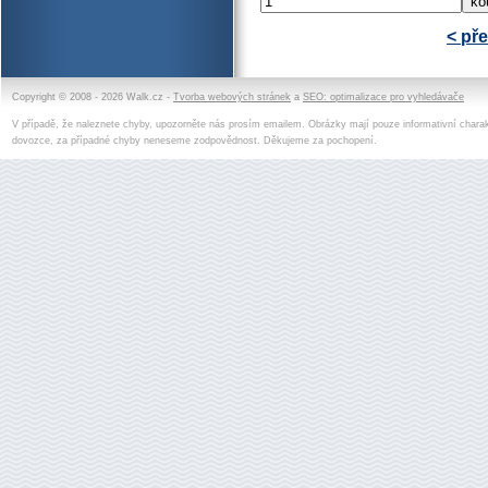
< př
Copyright © 2008 - 2026 Walk.cz -
Tvorba webových stránek
a
SEO: optimalizace pro vyhledávače
V případě, že naleznete chyby, upozorněte nás prosím emailem. Obrázky mají pouze informativní charak
dovozce, za případné chyby neneseme zodpovědnost. Děkujeme za pochopení.