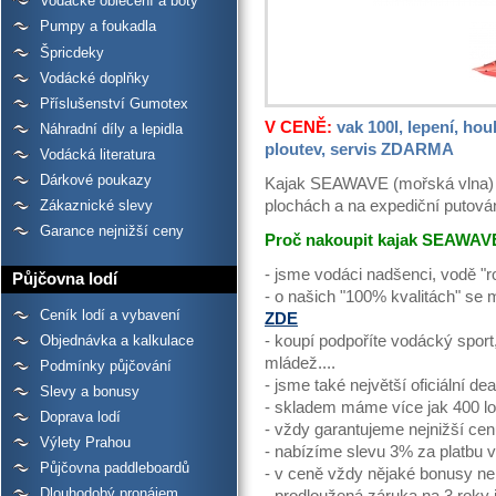
Vodácké oblečení a boty
Pumpy a foukadla
Špricdeky
Vodácké doplňky
Příslušenství Gumotex
V CENĚ:
vak 100l, lepení, hou
Náhradní díly a lepidla
ploutev, servis ZDARMA
Vodácká literatura
Dárkové poukazy
Kajak SEAWAVE (mořská vlna) j
Zákaznické slevy
plochách a na expediční putován
Garance nejnižší ceny
Proč nakoupit kajak SEAWAVE
- jsme vodáci nadšenci, vodě "r
Půjčovna lodí
- o našich "100% kvalitách" se
Ceník lodí a vybavení
ZDE
Objednávka a kalkulace
- koupí podpoříte vodácký sport
mládež....
Podmínky půjčování
- jsme také největší oficiální de
Slevy a bonusy
- skladem máme více jak 400 lo
Doprava lodí
- vždy garantujeme nejnižší cen
Výlety Prahou
- nabízíme slevu 3% za platbu v 
Půjčovna paddleboardů
- v ceně vždy nějaké bonusy n
Dlouhodobý pronájem