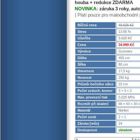
houba + redukce ZDARMA
NOVINKA:
záruka 3 roky, au
( Platí pouze pro maloobchodní 
Běžná cena
40.625 Kč
Sleva
13.85 %
Ušetříte
5.626 Kč
Cena
34.999 Kč
Výrobce
Gumotex
Délka
455 cm
Šířka
80 cm
Hmotnost
17,5 kg
Nosnost
250 kg
Průměr bočního válce
22 cm
Počet vzduch. komor
3 + 3 + 2
Max. provozní tlak
0,025 MPa
Rozměr při sbalení
68 × 43 × 30 
Materiál
Nitrilon
Počet osob
2 + 1
Záruka [měs]
24
Dostupnost
skladem