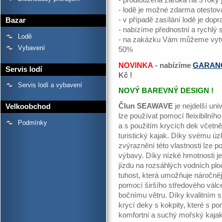
- prodloužená záruka na 3 roky
- lodě je možné zdarma otestov
- v případě zasílání lodě je d
Bazar
- nabízíme přednostní a rychlý 
Lodě
- na zakázku Vám můžeme vytvo
Vybavení
50%
NOVINKA
- nabízíme
GARAN
Servis lodí
Kč !
Servis lodí a vybavení
NOVÝ BAREVNÝ DESIGN !
Člun SEAWAVE
je nejdelší uni
Velkoobchod
lze používat pomocí fleixibilníh
Podmínky
a s použitím krycích dek včetn
turistický kajak. Díky svému ú
zvýraznění této vlastnosti lze p
výbavy. Díky nízké hmotnosti je
jízdu na rozsáhlých vodních plo
tuhost, která umožňuje náročněj
pomocí širšího středového válce 
bočnímu větru. Díky kvalitním 
krycí deky s kokpity, které s po
komfortní a suchý mořský kajak