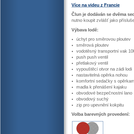
Více na videu z Francie
Člun je dodáván se dvěma se
nutno koupit zvlášť jako přísluše
Výbava lodě:
úchyt pro směrovou ploutev
směrová ploutev
vodotěsný transportní vak 10
push push ventil
přetlakový ventil
vypouštěcí otvor na zádi lodi
nastavitelná opěrka nohou
komfortní sedačky s opěrkam
madla k přenášení kajaku
obvodové bezpečnostní lano
obvodový suchý
zip pro upevnění kokpitu
Volba barevných provedení: