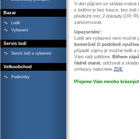
V den půjčení se skládá vratná 
s loděmi je bez kauce, bez lodí 
Bazar
předložit min. 2 doklady (OP, 
zarezervovat.
Lodě
Vybavení
Upozornění :
Lodě ani vybavení není možné 
Servis lodí
komerčně či podobně využíva
případě zájmu je možné lodě a v
Servis lodí a vybavení
Vám rádi sdělíme.
Během zápůj
řádně starat
, udržovat a sklad
Velkoobchod
smlouvy naleznete
ZDE
Podmínky
Přejeme Vám mnoho krásných 