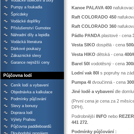
Vodácké oblečení a boty
Pumpy a foukadla
Kanoe PALAVA 400
nafukovac
Špricdeky
Raft COLORADO 450
nafukov
Vodácké doplňky
Raft COLORADO 360
nafukov
Příslušenství Gumotex
Náhradní díly a lepidla
Pádlo PANDA
plastové - cena
Vodácká literatura
Vesta SIKO
dospělá - cena
500
Dárkové poukazy
Vesta HIKO
dětská - cena
400/
Zákaznické slevy
Garance nejnižší ceny
Barel 50l
vodotěsný - cena
300
Lodní vak 80l
s popruhy na zá
Půjčovna lodí
Pumpa 4l
dvoučinná - cena
300
Ceník lodí a vybavení
Jiné lodě a vybavení
dle domlu
Objednávka a kalkulace
Podmínky půjčování
(První cena je cena za 2 měsíce
Slevy a bonusy
DPH).
Doprava lodí
Podrobnější
INFO
nebo
REZE
Výlety Prahou
441 272.
Půjčovna paddleboardů
Podmínky půjčování :
Dlouhodobý pronájem