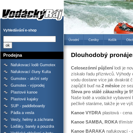
Dlouhodobý pronájem -
Prodejna lodí a raftů
Gumotex, kanoí a kajaků -
Vodácký Ráj
Vyhledávání e-shop
Úvodní
Ceníky
Košík
Obc
Dlouhodobý pronáje
Prodejna
Nafukovací lodě Gumotex
Celosezónní půjčení
lodí je no
Nafukovací čluny Kulta
získalo řadu příznivců. Výhody
Gumotex - akční sety
vodu dostane více jak dvakrát č
Gumotex - výprodej
zapůjčit buď na
2 měsíce
ze se
Sleva pro stálé zákazníky je 5
Plastové kanoe
Naše lodě a vodácké vybavení 
Plastové kajaky
pečlivě staráme, takže je ve vý
SUP - paddleboardy
Kanoe VYDRA
plastová - cen
Pádla a vesla
Vesty, helmy a záchrana
Kanoe SAMBA, ROKA
třímíst
Loďáky, barely a pouzdra
Kanoe BARAKA
nafukovací -