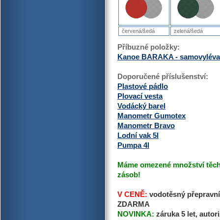
červená/šedá
zelená/šedá
Příbuzné položky:
Kanoe BARAKA - samovyléva
Doporučené příslušenství:
Plastové pádlo
Plovací vesta
Vodácký barel
Manometr Gumotex
Manometr Bravo
Lodní vak 5l
Pumpa 4l
Máme omezené množství těcht
zásob!
V CENĚ:
vodotěsný přepravní 
ZDARMA
NOVINKA:
záruka 5 let, aut