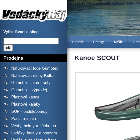
Kanoe SCOUT - Prodejna
lodí a raftů Gumotex,
kanoí a kajaků - Vodácký
Ráj
Vyhledávání e-shop
Úvodní
Ceníky
Košík
Obc
Kanoe SCOUT
Prodejna
Nafukovací lodě Gumotex
Nafukovací čluny Kulta
Gumotex - akční sety
Gumotex - výprodej
Plastové kanoe
Plastové kajaky
SUP - paddleboardy
Pádla a vesla
Vesty, helmy a záchrana
Loďáky, barely a pouzdra