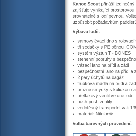
Kanoe Scout
přináší jedinečný
zajišťuje vynikající prostorovou p
srovnatelné s lodí pevnou. Volit
uzpůsobit požadavkům paddlerů
Výbava lodě:
samovylévací dno s rolovac
tři sedačky s PE pěnou „C
systém výztuh T - BONES
stehenní popruhy s bezpečno
vázací lano na přídi a zádi
bezpečnostní lano na přídi a 
2 páry úchytů na bagáž
trubková madla na přídi a zád
pružné smyčky s kuličkou n
přetlakový ventil ve dně lodi
push-push ventily
v
odotěsný transportní vak 13
materiál: Nitrilon®
Volba barevných provedení: