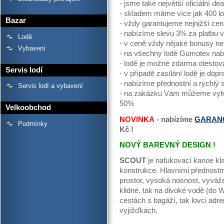
- jsme také největší oficiální de
- skladem máme více jak 400 lo
Bazar
- vždy garantujeme nejnižší cen
- nabízíme slevu 3% za platbu v 
Lodě
- v ceně vždy nějaké bonusy n
Vybavení
- na všechny lodě Gumotex na
- lodě je možné zdarma otestov
Servis lodí
- v případě zasílání lodě je d
- nabízíme přednostní a rychlý 
Servis lodí a vybavení
- na zakázku Vám můžeme vytvo
50%
Velkoobchod
NOVINKA
- nabízíme
GARAN
Podmínky
Kč !
NOVÝ BAREVNÝ DESIGN !
SCOUT
je nafukovací kanoe kl
konstrukce. Hlavními přednostmi
prostor, vysoká nosnost, vyvážen
klidné, tak na divoké vodě (do 
cestách s bagáží, tak lovci adren
vyjížďkách.