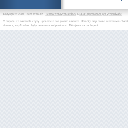
Copyright © 2008 - 2026 Walk.cz -
Tvorba webových stránek
a
SEO: optimalizace pro vyhledávače
V případě, že naleznete chyby, upozorněte nás prosím emailem. Obrázky mají pouze informativní charak
dovozce, za případné chyby neneseme zodpovědnost. Děkujeme za pochopení.