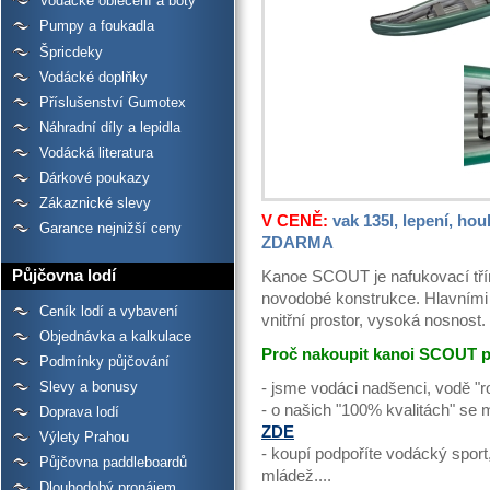
Vodácké oblečení a boty
Pumpy a foukadla
Špricdeky
Vodácké doplňky
Příslušenství Gumotex
Náhradní díly a lepidla
Vodácká literatura
Dárkové poukazy
Zákaznické slevy
V CENĚ:
vak 135l, lepení, houb
Garance nejnižší ceny
ZDARMA
Půjčovna lodí
Kanoe SCOUT je nafukovací třím
novodobé konstrukce. Hlavními
Ceník lodí a vybavení
vnitřní prostor, vysoká nosnost.
Objednávka a kalkulace
Proč nakoupit kanoi SCOUT p
Podmínky půjčování
Slevy a bonusy
- jsme vodáci nadšenci, vodě "r
- o našich "100% kvalitách" se
Doprava lodí
ZDE
Výlety Prahou
- koupí podpoříte vodácký sport
Půjčovna paddleboardů
mládež....
Dlouhodobý pronájem