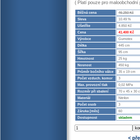
( Platí pouze pro maloobchodní 
Běžná cena
46.250 Kč
Sleva
10.49 %
Ušetříte
4.850 Kč
Cena
41.400 Kč
Výrobce
Gumotex
Délka
445 cm
Šířka
95 cm
Hmotnost
25 kg
Nosnost
450 kg
Průměr bočního válce
35 x 19 cm
Počet vzduch. komor
3
Max. provozní tlak
0,02 MPa
Rozměr při sbalení
70 x 45 x 30 
Materiál
Nitrilon
Počet osob
3
Záruka [měs]
60
Dostupnost
skladem
< př