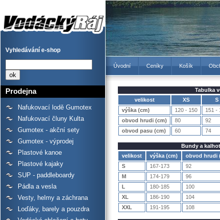
Tabulka velikostí -
Prodejna lodí a raftů
Gumotex, kanoí a kajaků -
Vodácký Ráj
Vyhledávání e-shop
Úvodní
Ceníky
Košík
Obc
Tabulka v
Prodejna
velikost
XS
S
Nafukovací lodě Gumotex
výška (cm)
120 - 150
151 -
Nafukovací čluny Kulta
obvod hrudi (cm)
80
92
Gumotex - akční sety
obvod pasu (cm)
60
74
Gumotex - výprodej
Bundy a kalho
Plastové kanoe
velikost
výška (cm)
obvod hrudi 
Plastové kajaky
S
167-173
92
SUP - paddleboardy
M
174-179
96
Pádla a vesla
L
180-185
100
XL
186-190
104
Vesty, helmy a záchrana
XXL
191-195
108
Loďáky, barely a pouzdra