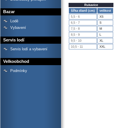
Rukavice
šířka dlaně (cm)
velikost
Bazar
5,5 - 6
XS
Lodě
6,5 - 7
S
Vybavení
7,5 - 8
M
8,5 - 9
L
Servis lodí
9,5 - 10
XL
10,5 - 11
XXL
Servis lodí a vybavení
Velkoobchod
Podmínky