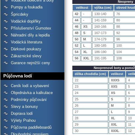
Vodácké oblečení a boty
Neopreny
Pumpy a foukadla
velikost
výška (cm)
obvod hrud
Špricdeky
42
-
130-140
76
44
-
141-159
80
Vodácké doplňky
46
XS
160-166
88
Příslušenství Gumotex
48
S
167-173
92
Náhradní díly a lepidla
50
M
174-179
96
Vodácká literatura
52
L
180-185
100
Dárkové poukazy
54
XL
186-190
104
Zákaznické slevy
56
XXL
191-195
108
Garance nejnižší ceny
Neoprenové boty a pono
délka chodidla (cm)
velikost
veli
Půjčovna lodí
22
XXXS
4
Ceník lodí a vybavení
23
XXS
5
Objednávka a kalkulace
24
XS
6
25
S
7
Podmínky půjčování
26
M
8
Slevy a bonusy
27
L
9
Doprava lodí
28
XL
10
Výlety Prahou
29
XXL
11
Půjčovna paddleboardů
30
XXXL
12
Dlouhodobý pronájem