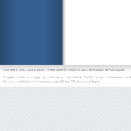
Copyright © 2008 - 2026 Walk.cz -
Tvorba webových stránek
a
SEO: optimalizace pro vyhledávače
V případě, že naleznete chyby, upozorněte nás prosím emailem. Obrázky mají pouze informativní charak
dovozce, za případné chyby neneseme zodpovědnost. Děkujeme za pochopení.