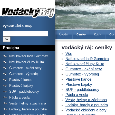
Ceníky - Prodejna lodí a
raftů Gumotex, kanoí a
kajaků - Vodácký Ráj
Vyhledávání e-shop
Úvodní
Ceníky
Košík
Obc
Vodácký ráj: ceníky
Prodejna
Vše
Nafukovací lodě Gumotex
Nafukovací lodě Gumotex
Nafukovací čluny Kulta
Nafukovací čluny Kulta
Gumotex - akční sety
Gumotex - akční sety
Gumotex - výprodej
Gumotex - výprodej
Plastové kanoe
Plastové kanoe
Plastové kajaky
Plastové kajaky
SUP - paddleboardy
SUP - paddleboardy
Pádla a vesla
Pádla a vesla
Vesty, helmy a záchrana
Vesty, helmy a záchrana
Loďáky, barely a pouzdra
Loďáky, barely a pouzdra
Vodácké oblečení a boty