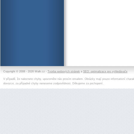
Copyright © 2008 - 2026 Walk.cz -
Tvorba webových stránek
a
SEO: optimalizace pro vyhledávače
V případě, že naleznete chyby, upozorněte nás prosím emailem. Obrázky mají pouze informativní charak
dovozce, za případné chyby neneseme zodpovědnost. Děkujeme za pochopení.