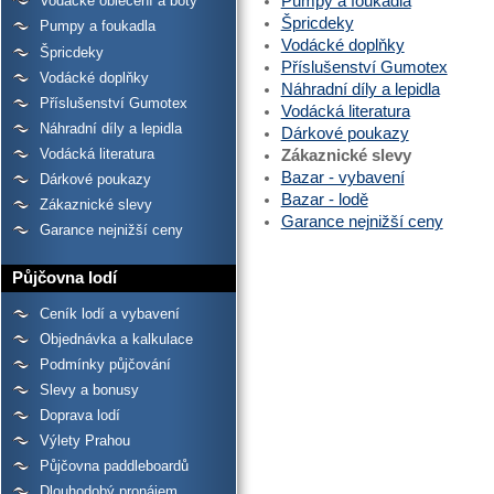
Pumpy a foukadla
Vodácké oblečení a boty
Špricdeky
Pumpy a foukadla
Vodácké doplňky
Špricdeky
Příslušenství Gumotex
Vodácké doplňky
Náhradní díly a lepidla
Příslušenství Gumotex
Vodácká literatura
Náhradní díly a lepidla
Dárkové poukazy
Vodácká literatura
Zákaznické slevy
Bazar - vybavení
Dárkové poukazy
Bazar - lodě
Zákaznické slevy
Garance nejnižší ceny
Garance nejnižší ceny
Půjčovna lodí
Ceník lodí a vybavení
Objednávka a kalkulace
Podmínky půjčování
Slevy a bonusy
Doprava lodí
Výlety Prahou
Půjčovna paddleboardů
Dlouhodobý pronájem