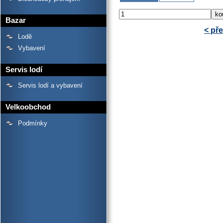
Bazar
< př
Lodě
Vybavení
Servis lodí
Servis lodí a vybavení
Velkoobchod
Podmínky