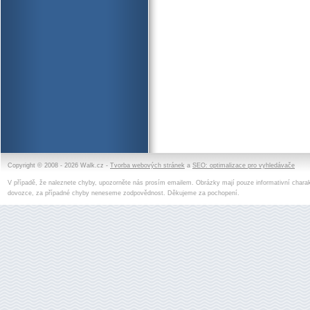
Copyright © 2008 - 2026 Walk.cz -
Tvorba webových stránek
a
SEO: optimalizace pro vyhledávače
V případě, že naleznete chyby, upozorněte nás prosím emailem. Obrázky mají pouze informativní charak
dovozce, za případné chyby neneseme zodpovědnost. Děkujeme za pochopení.