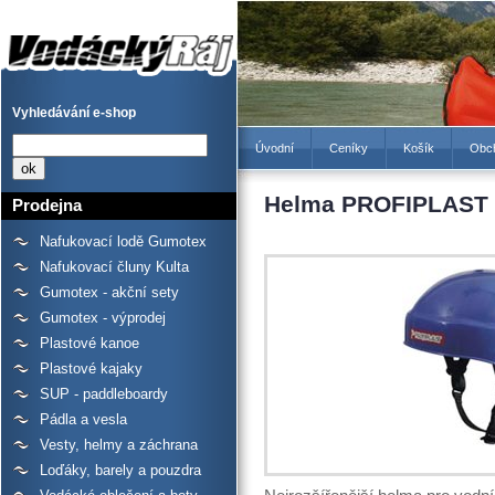
Helma PROFIPLAST -
bazar - Prodejna lodí a
raftů Gumotex, kanoí a
kajaků - Vodácký Ráj
Vyhledávání e-shop
Úvodní
Ceníky
Košík
Obc
Helma PROFIPLAST -
Prodejna
Nafukovací lodě Gumotex
Nafukovací čluny Kulta
Gumotex - akční sety
Gumotex - výprodej
Plastové kanoe
Plastové kajaky
SUP - paddleboardy
Pádla a vesla
Vesty, helmy a záchrana
Loďáky, barely a pouzdra