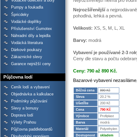
Nejrozšířenější helma pro vodní tu
Vodácké oblečení a boty
Pumpy a foukadla
Nejrozšířenější
a nejprodávanějš
Špricdeky
pohodlná, lehká a pevná.
Vodácké doplňky
Velikosti:
XS, S, M, L, XL
Příslušenství Gumotex
Náhradní díly a lepidla
Barvy:
modrá
Vodácká literatura
Dárkové poukazy
Vybavení je
používané 2-3 rok
Zákaznické slevy
Ceny dle stavu a počtu odebran
Garance nejnižší ceny
Ceny: 790 až 890 Kč.
Půjčovna lodí
Bazarové vybavení nezasíláme,
Ceník lodí a vybavení
Běžná cena
990 Kč
Objednávka a kalkulace
Sleva
20.2 %
Podmínky půjčování
Ušetříte
200 Kč
Slevy a bonusy
Cena
790 Kč
Doprava lodí
Výrobce
Profiplast
Výlety Prahou
Barva
modrá
Půjčovna paddleboardů
Materiál
Polyethylen
Dostupnost
skladem
Dlouhodobý pronájem