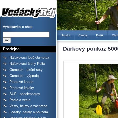
Dárkový poukaz 5000 Kč -
Prodejna lodí a raftů
Gumotex, kanoí a kajaků -
Vodácký Ráj
Vyhledávání e-shop
Úvodní
Ceníky
Košík
Obc
Dárkový poukaz 500
Prodejna
Nafukovací lodě Gumotex
Nafukovací čluny Kulta
Gumotex - akční sety
Gumotex - výprodej
Plastové kanoe
Plastové kajaky
SUP - paddleboardy
Pádla a vesla
Vesty, helmy a záchrana
Loďáky, barely a pouzdra