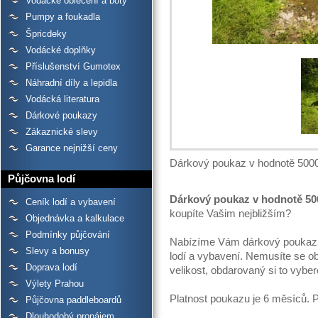
Vodácké oblečení a boty
Pumpy a foukadla
Špricdeky
Vodácké doplňky
Příslušenství Gumotex
Náhradní díly a lepidla
Vodácká literatura
Dárkové poukazy
Zákaznické slevy
Garance nejnižší ceny
Dárkový poukaz v hodnotě 500
Půjčovna lodí
Dárkový poukaz v hodnotě 50
Ceník lodí a vybavení
koupíte Vašim nejbližším?
Objednávka a kalkulace
Podmínky půjčování
Nabízíme Vám dárkový poukaz k
Slevy a bonusy
lodí a vybavení. Nemusíte se o
Doprava lodí
velikost, obdarovaný si to vyb
Výlety Prahou
Platnost poukazu je 6 měsíců. 
Půjčovna paddleboardů
Dlouhodobý pronájem