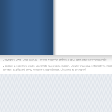
Copyright © 2008 - 2026 Walk.cz -
Tvorba webových stránek
a
SEO: optimalizace pro vyhledávače
V případě, že naleznete chyby, upozorněte nás prosím emailem. Obrázky mají pouze informativní charak
dovozce, za případné chyby neneseme zodpovědnost. Děkujeme za pochopení.