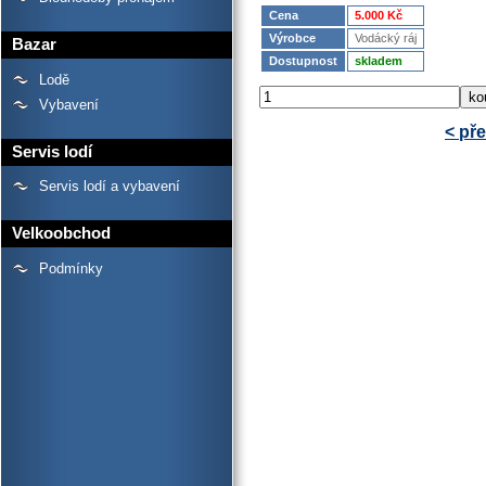
Cena
5.000 Kč
Výrobce
Vodácký ráj
Bazar
Dostupnost
skladem
Lodě
Vybavení
< př
Servis lodí
Servis lodí a vybavení
Velkoobchod
Podmínky