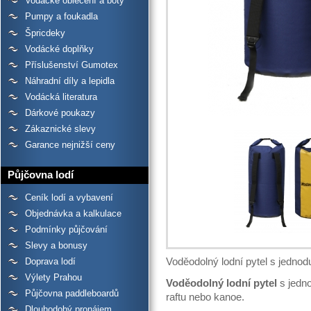
Vodácké oblečení a boty
Pumpy a foukadla
Špricdeky
Vodácké doplňky
Příslušenství Gumotex
Náhradní díly a lepidla
Vodácká literatura
Dárkové poukazy
Zákaznické slevy
Garance nejnižší ceny
Půjčovna lodí
Ceník lodí a vybavení
Objednávka a kalkulace
Podmínky půjčování
Slevy a bonusy
Doprava lodí
Voděodolný lodní pytel s jedno
Výlety Prahou
Voděodolný lodní pytel
s jedn
Půjčovna paddleboardů
raftu nebo kanoe.
Dlouhodobý pronájem