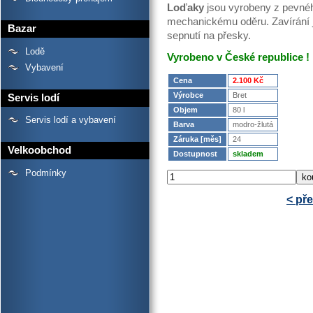
Loďaky
jsou vyrobeny z pevného
mechanickému oděru. Zavírání je
Bazar
sepnutí na přesky.
Lodě
Vyrobeno v České republice !
Vybavení
Cena
2.100 Kč
Výrobce
Bret
Servis lodí
Objem
80 l
Servis lodí a vybavení
Barva
modro-žlutá
Záruka [měs]
24
Velkoobchod
Dostupnost
skladem
Podmínky
< př