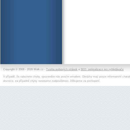
Copyright © 2008 - 2026 Walk.cz -
Tvorba webových stránek
a
SEO: optimalizace pro vyhledávače
V případě, že naleznete chyby, upozorněte nás prosím emailem. Obrázky mají pouze informativní charak
dovozce, za případné chyby neneseme zodpovědnost. Děkujeme za pochopení.