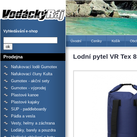
Lodní pytel VR Tex 80 l + 2
popruhy - Prodejna lodí a
raftů Gumotex, kanoí a
kajaků - Vodácký Ráj
Vyhledávání e-shop
Úvodní
Ceníky
Košík
Obc
Lodní pytel VR Tex 8
Prodejna
Nafukovací lodě Gumotex
Nafukovací čluny Kulta
Gumotex - akční sety
Gumotex - výprodej
Plastové kanoe
Plastové kajaky
SUP - paddleboardy
Pádla a vesla
Vesty, helmy a záchrana
Loďáky, barely a pouzdra