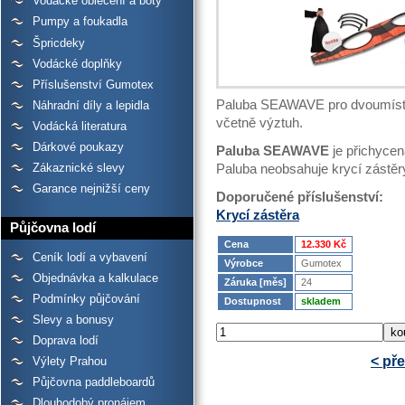
Vodácké oblečení a boty
Pumpy a foukadla
Špricdeky
Vodácké doplňky
Příslušenství Gumotex
Paluba SEAWAVE pro dvoumístn
Náhradní díly a lepidla
včetně výztuh.
Vodácká literatura
Dárkové poukazy
Paluba SEAWAVE
je přichycen
Zákaznické slevy
Paluba neobsahuje krycí zástěr
Garance nejnižší ceny
Doporučené příslušenství:
Krycí zástěra
Půjčovna lodí
Cena
12.330 Kč
Ceník lodí a vybavení
Výrobce
Gumotex
Objednávka a kalkulace
Záruka [měs]
24
Podmínky půjčování
Dostupnost
skladem
Slevy a bonusy
Doprava lodí
< př
Výlety Prahou
Půjčovna paddleboardů
Dlouhodobý pronájem