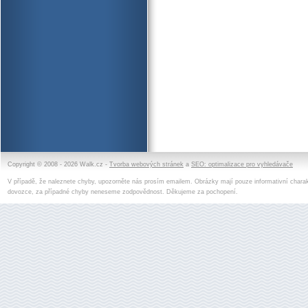
Copyright © 2008 - 2026 Walk.cz -
Tvorba webových stránek
a
SEO: optimalizace pro vyhledávače
V případě, že naleznete chyby, upozorněte nás prosím emailem. Obrázky mají pouze informativní charak
dovozce, za případné chyby neneseme zodpovědnost. Děkujeme za pochopení.