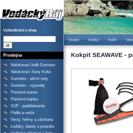
Kokpit SEAWAVE - paluba
pro 2 osoby - Prodejna
lodí a raftů Gumotex,
kanoí a kajaků - Vodácký
Ráj
Vyhledávání e-shop
Úvodní
Ceníky
Košík
Obc
Kokpit SEAWAVE - p
Prodejna
Nafukovací lodě Gumotex
Nafukovací čluny Kulta
Gumotex - akční sety
Gumotex - výprodej
Plastové kanoe
Plastové kajaky
SUP - paddleboardy
Pádla a vesla
Vesty, helmy a záchrana
Loďáky, barely a pouzdra