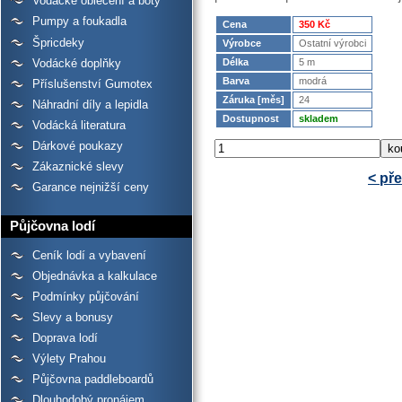
Vodácké oblečení a boty
Pumpy a foukadla
Cena
350 Kč
Špricdeky
Výrobce
Ostatní výrobci
Vodácké doplňky
Délka
5 m
Barva
modrá
Příslušenství Gumotex
Záruka [měs]
24
Náhradní díly a lepidla
Dostupnost
skladem
Vodácká literatura
Dárkové poukazy
Zákaznické slevy
< př
Garance nejnižší ceny
Půjčovna lodí
Ceník lodí a vybavení
Objednávka a kalkulace
Podmínky půjčování
Slevy a bonusy
Doprava lodí
Výlety Prahou
Půjčovna paddleboardů
Dlouhodobý pronájem