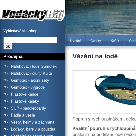
Vázání na lodě - Prodejna
lodí a raftů Gumotex,
kanoí a kajaků - Vodácký
Ráj
Vyhledávání e-shop
Úvodní
Ceníky
Košík
Obc
Vázání na lodě
Prodejna
Nafukovací lodě Gumotex
Nafukovací čluny Kulta
Gumotex - akční sety
Gumotex - výprodej
Plastové kanoe
Plastové kajaky
SUP - paddleboardy
Pádla a vesla
Popruh s rychloupínákem, délka
Vesty, helmy a záchrana
Kvalitní popruh s rychloupín
Loďáky, barely a pouzdra
poslouží na přidělání lodě nebo