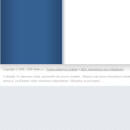
Copyright © 2008 - 2026 Walk.cz -
Tvorba webových stránek
a
SEO: optimalizace pro vyhledávače
V případě, že naleznete chyby, upozorněte nás prosím emailem. Obrázky mají pouze informativní charak
dovozce, za případné chyby neneseme zodpovědnost. Děkujeme za pochopení.