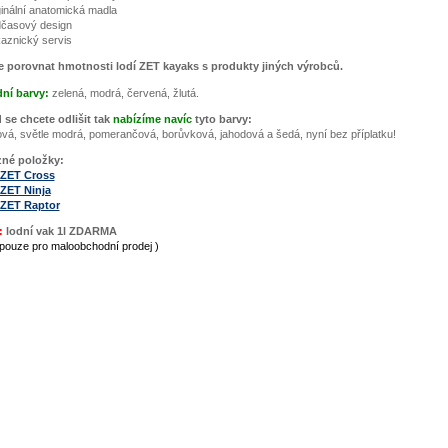
ginální anatomická madla
časový design
aznický servis
e porovnat hmotnosti lodí ZET kayaks s produkty jiných výrobců.
ní barvy:
zelená, modrá, červená, žlutá.
se chcete odlišit tak
nabízíme navíc
tyto barvy:
ová, světle modrá, pomerančová, borůvková, jahodová a šedá, nyní bez příplatku!
zné položky:
 ZET Cross
 ZET Ninja
 ZET Raptor
:
lodní vak 1l ZDARMA
í pouze pro maloobchodní prodej )