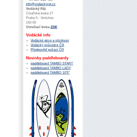
info@vodackyraj.cz
Vodácký Ráj
Císařská louka 27
Praha 5 - Smíchov
150 00
Otevírací doba
ZDE
Vodácké info
Vodácké akce a sjízdnost
Vodácký průvodce ČR
Předpověď počasí ČR
Novinky paddleboardy
paddleboard TAMBO START
paddleboard TAMBO LADY
paddleboard TAMBO 10’5″