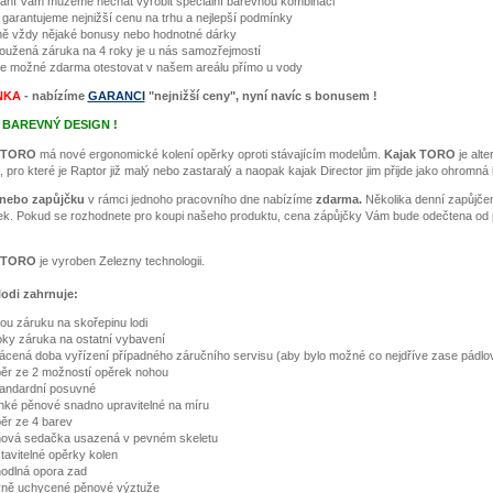
řání Vám můžeme nechat vyrobit speciální barevnou kombinaci
 garantujeme nejnižší cenu na trhu a nejlepší podmínky
ně vždy nějaké bonusy nebo hodnotné dárky
loužená záruka na 4 roky je u nás samozřejmostí
 je možné zdarma otestovat v našem areálu přímo u vody
NKA
- nabízíme
GARANCI
"nejnižší ceny", nyní navíc s bonusem !
 BAREVNÝ DESIGN !
 TORO
má nové ergonomické kolení opěrky oproti stávajícím modelům.
Kajak TORO
je alte
, pro které je Raptor již malý nebo zastaralý a naopak kajak Director jim přijde jako ohromná 
nebo zapůjčku
v rámci jednoho pracovního dne nabízíme
zdarma.
Několika denní zapůjčen
ek. Pokud se rozhodnete pro koupi našeho produktu, cena zápůjčky Vám bude odečtena od 
 TORO
je vyroben Zelezny technologii.
lodi zahrnuje:
tou záruku na skořepinu lodi
oky záruka na ostatní vybavení
ácená doba vyřízení případného záručního servisu (aby bylo možné co nejdříve zase pádlo
ěr ze 2 možností opěrek nohou
tandardní posuvné
ehké pěnové snadno upravitelné na míru
ěr ze 4 barev
ová sedačka usazená v pevném skeletu
tavitelné opěrky kolen
odlná opora zad
ně uchycené pěnové výztuže