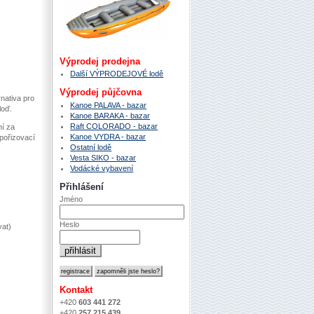
Výprodej prodejna
Další VÝPRODEJOVÉ lodě
Výprodej půjčovna
rnativa pro
Kanoe PALAVA - bazar
loď.
Kanoe BARAKA - bazar
Raft COLORADO - bazar
í za
Kanoe VYDRA - bazar
pořizovací
Ostatní lodě
Vesta SIKO - bazar
Vodácké vybavení
Přihlášení
Jméno
Heslo
vat)
registrace
zapomněli jste heslo?
Kontakt
+420
603 441 272
+420
257 215 439