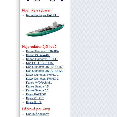
Novinky v rybaření
Rybářský kajak HALIBUT
Nejprodávanější lodě
Kanoe Gumotex BARAKA
Kanoe PALAVA 400
Kanoe Gumotex SCOUT
Raft COLORADO 450
Raft Gumotex ONTARIO 450
Raft Gumotex ONTARIO 420
Kajak Gumotex SWING 2
Kajak Gumotex SWING 1
Kanoe VYDRA Maku
Kanoe Samba 4.5
Kanoe Samba 5.2
Kajak RAPTOR
Kajak VELOC
Kajak BERT
Dárkové poukazy
Dárkové poukazy