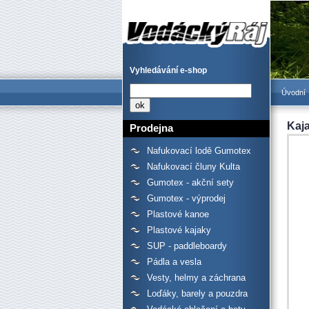
Kajak ZET Toro - Prodejna
lodí a raftů Gumotex,
kanoí a kajaků - Vodácký
Ráj
Vyhledávání e-shop
Úvodní
Kaj
Prodejna
Nafukovací lodě Gumotex
Nafukovací čluny Kulta
Gumotex - akční sety
Gumotex - výprodej
Plastové kanoe
Plastové kajaky
SUP - paddleboardy
Pádla a vesla
Vesty, helmy a záchrana
Loďáky, barely a pouzdra