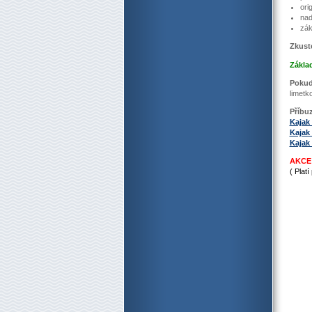
ori
nad
zák
Zkust
Základ
Pokud 
limetk
Příbu
Kajak
Kajak
Kajak
AKCE
( Plat