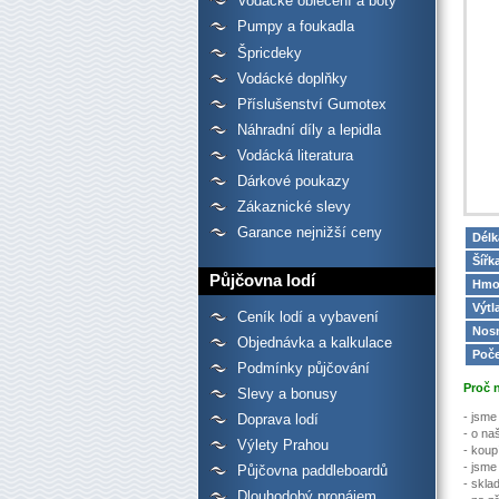
Vodácké oblečení a boty
Pumpy a foukadla
Špricdeky
Vodácké doplňky
Příslušenství Gumotex
Náhradní díly a lepidla
Vodácká literatura
Dárkové poukazy
Zákaznické slevy
Garance nejnižší ceny
Délk
Šířk
Půjčovna lodí
Hmo
Výtl
Ceník lodí a vybavení
Nos
Objednávka a kalkulace
Poč
Podmínky půjčování
Proč 
Slevy a bonusy
- jsme
Doprava lodí
- o na
Výlety Prahou
- koup
- jsme
Půjčovna paddleboardů
- skla
Dlouhodobý pronájem