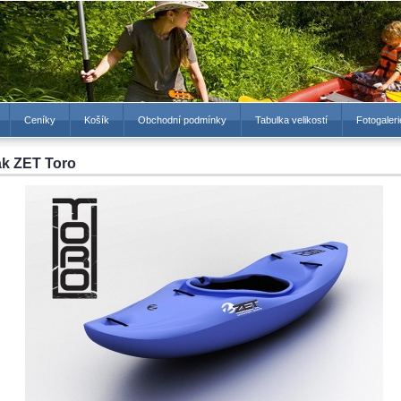
Ceníky
Košík
Obchodní podmínky
Tabulka velikostí
Fotogaleri
ak ZET Toro