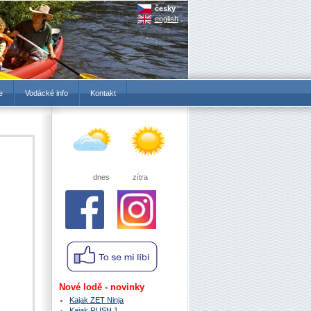
česky
english
e
Vodácké info
Kontakt
dnes zítra
Nové lodě - novinky
Kajak ZET Ninja
Kajak RUSH 1