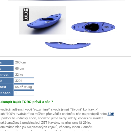
a
268 cm
a
68 cm
tnost
22 kg
ak
320 l
nost
65 až 95 kg
et osob
1
nakoupit kajak TORO právě u nás ?
 vodáci nadšenci, vodě "rozumíme" a voda je náš "životní" koníček :-)
šich "100% kvalitách" se můžete přesvědčit osobně u nás na prodejně nebo
ZDE
í podpoříte vodácký sport, sponzorujeme školy, oddíly, vodáckou mládež....
 také značková prodejna lodí ZET Kayaks, na trhu jsme již 29 let
dem máme více jak 50 plastových kajaků, všechny ihned k odběru