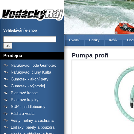
Pumpa profi - Prodejna
lodí a raftů Gumotex,
kanoí a kajaků - Vodácký
Ráj
Vyhledávání e-shop
Úvodní
Ceníky
Košík
Obc
Pumpa profi
Prodejna
Nafukovací lodě Gumotex
Nafukovací čluny Kulta
Gumotex - akční sety
Gumotex - výprodej
Plastové kanoe
Plastové kajaky
SUP - paddleboardy
Pádla a vesla
Vesty, helmy a záchrana
Loďáky, barely a pouzdra