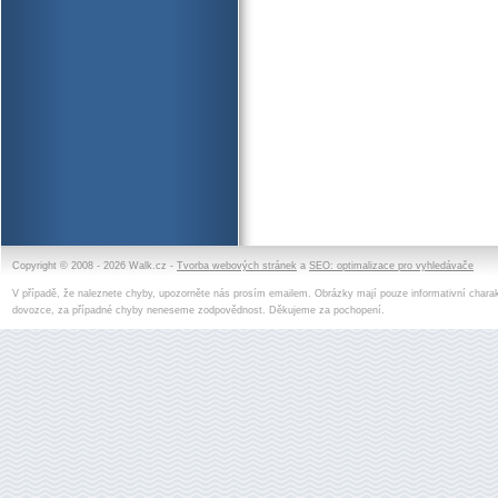
Copyright © 2008 - 2026 Walk.cz -
Tvorba webových stránek
a
SEO: optimalizace pro vyhledávače
V případě, že naleznete chyby, upozorněte nás prosím emailem. Obrázky mají pouze informativní charak
dovozce, za případné chyby neneseme zodpovědnost. Děkujeme za pochopení.