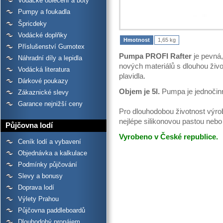
Vodácké oblečení a boty
Pumpy a foukadla
Špricdeky
Vodácké doplňky
Hmotnost
1,65 kg
Příslušenství Gumotex
Pumpa PROFI Rafter
je pevná
Náhradní díly a lepidla
nových materiálů s dlouhou život
Vodácká literatura
plavidla.
Dárkové poukazy
Objem je 5l.
Pumpa je jednočin
Zákaznické slevy
Garance nejnižší ceny
Pro dlouhodobou životnost výrob
nejlépe silikonovou pastou nebo
Půjčovna lodí
Vyrobeno v České republice.
Ceník lodí a vybavení
Objednávka a kalkulace
Podmínky půjčování
Slevy a bonusy
Doprava lodí
Výlety Prahou
Půjčovna paddleboardů
Dlouhodobý pronájem